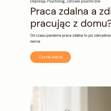
Depresja
Psycholog
Zdrowie psychiczne
Praca zdalna a zd
pracując z domu
Od czasu pandemii praca zdalna to już zdecydowan
nierza
Czytaj więcej
19
sie