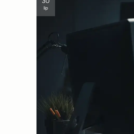
30
lip