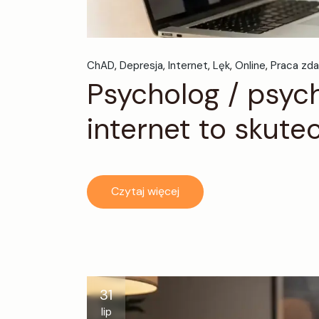
ChAD
Depresja
Internet
Lęk
Online
Praca zda
Psycholog / psych
internet to skute
Czytaj więcej
31
lip