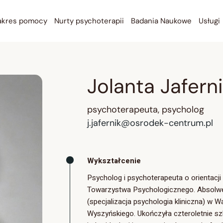
Bezpłatna konsultacja
akres pomocy
Nurty psychoterapii
Badania Naukowe
Usługi
wstępna ONLINE
GDAŃSK Psychoterapia
Bezpłatna konsultacja
GDAŃSK Psycholog
wstępna ONLINE
Jolanta Jafern
WARSZAWA Psychoterapia
GDAŃSK Psychoterapia
WARSZAWA Psycholog
GDAŃSK Psycholog
psychoterapeuta, psycholog
ONLINE Psychoterapia
WARSZAWA Psychoterapia
j.jafernik@osrodek-centrum.pl
ONLINE Psycholog
WARSZAWA Psycholog
Psychoterapia par
ONLINE Psychoterapia
Wykształcenie
Psychoterapia grupowa
ONLINE Psycholog
Psycholog i psychoterapeuta o orientacji
Diagnostyka ADHD
Psychoterapia par
Towarzystwa Psychologicznego. Absolwen
(specjalizacja psychologia kliniczna) w W
Psychoterapia grupowa
Wyszyńskiego. Ukończyła czteroletnie sz
Diagnostyka ADHD