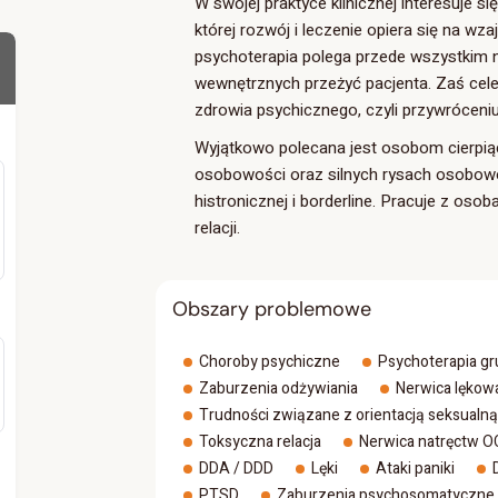
W swojej praktyce klinicznej interesuje 
której rozwój i leczenie opiera się na 
psychoterapia polega przede wszystkim 
wewnętrznych przeżyć pacjenta. Zaś cele
zdrowia psychicznego, czyli przywróceniu
Wyjątkowo polecana jest osobom cierpią
osobowości oraz silnych rysach osobow
histronicznej i borderline. Pracuje z o
relacji.
Obszary problemowe
Choroby psychiczne
Psychoterapia g
Zaburzenia odżywiania
Nerwica lękow
Trudności związane z orientacją seksualną
Toksyczna relacja
Nerwica natręctw 
DDA / DDD
Lęki
Ataki paniki
PTSD
Zaburzenia psychosomatyczne