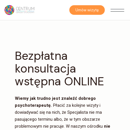
Skip
to
the
Umów wizytę
content
Bezpłatna
konsultacja
wstępna ONLINE
Wiemy jak trudno jest znaleźć dobrego
psychoterapeutę.
Płacić za kolejne wizyty i
dowiadywać się na nich, że Specjalista nie ma
pasującego terminu albo, że w tym obszarze
problemowym nie pracuje. W naszym ośrodku
nie