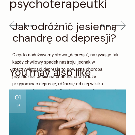
psychoterapeutki
Jak odróżnić jesienną
Prev
Next
chandrę od depresji?
Często nadużywamy słowa „depresja”, nazywając tak
każdy chwilowy spadek nastroju, jednak w
You may also like
rzeczywistości depresja to poważna choroba
psychiczna. Jesienna chandra, choć może
przypominać depresję, różni się od niej w kilku
kluczowych aspektach. Psycholog i psychoterapeutka
01
Karolina Lea Jarmołowicz wyjaśnia, jak rozpoznać
lip
różnice między tymi dwoma stanami.
Depresja vs. chandra
– kluczowe różnice