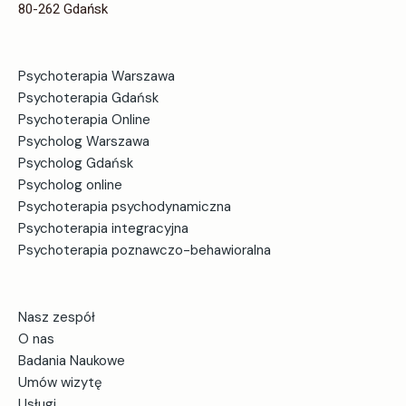
80-262 Gdańsk
Jeśli zauważysz objawy depresji trwające dłużej niż
dwa tygodnie, niezależnie od przyczyny, warto zgłosić
się na konsultację. Także cykliczne występowanie
Psychoterapia Warszawa
obniżonego nastroju (np. co miesiąc) może wskazywać
Psychoterapia Gdańsk
na problem. Najważniejszym sygnałem alarmowym są
Psychoterapia Online
myśli samobójcze.
Psycholog Warszawa
Psycholog Gdańsk
Psychoterapia i
Psycholog online
leczenie depresji –
Psychoterapia psychodynamiczna
Psychoterapia integracyjna
pomoc w powrocie do
Psychoterapia poznawczo-behawioralna
zdrowia
Nasz zespół
Leczenie depresji jest kompleksowe i obejmuje
O nas
zarówno terapię farmakologiczną (leki
Badania Naukowe
przeciwdepresyjne), jak i psychoterapię. Warto
Umów wizytę
skorzystać z pomocy specjalisty jak najszybciej, aby
Usługi