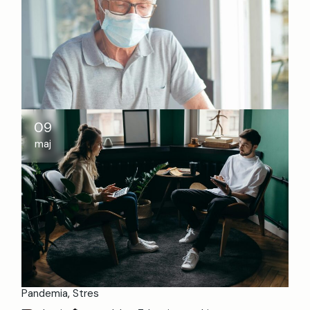
[OKIEM EKSPERTA]
24.10.2020 K. LEA JARMOŁOWICZ-TURCZYNOWICZ,
PSYCHOTERAPEUTA, SOCJOLOG, SZEFOWA OŚRODKA
CENTRUM Covidowe lęki i jesienna chandra nie są
naszymi sprzymierzeńcami. Jak im się ni
09
Czytaj więcej
maj
Udostępnij
Pandemia
Stres