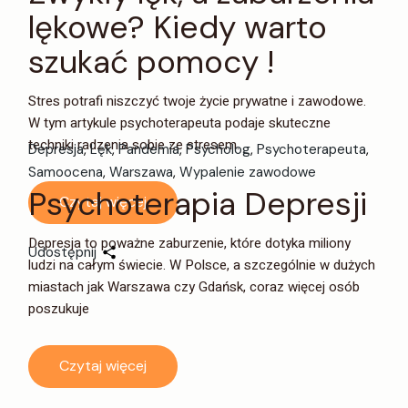
lękowe? Kiedy warto
szukać pomocy !
Stres potrafi niszczyć twoje życie prywatne i zawodowe.
W tym artykule psychoterapeuta podaje skuteczne
techniki radzenia sobie ze stresem.
Depresja
Lęk
Pandemia
Psycholog
Psychoterapeuta
Samoocena
Warszawa
Wypalenie zawodowe
Psychoterapia Depresji
Czytaj więcej
Depresja to poważne zaburzenie, które dotyka miliony
Udostępnij
ludzi na całym świecie. W Polsce, a szczególnie w dużych
miastach jak Warszawa czy Gdańsk, coraz więcej osób
poszukuje
Czytaj więcej