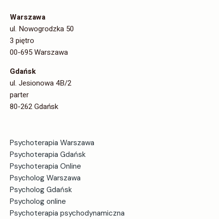
pandemią aktywnie i
nie korzystające z
Warszawa
ul. Nowogrodzka 50
pomocy
3 piętro
00-695 Warszawa
psychiatrycznej, teraz
Gdańsk
masowo doświadczają
ul. Jesionowa 4B/2
depresji” – alarmuje
parter
80-262 Gdańsk
psychoterapeutka
24.03.2021 K. LEA JARMOŁOWICZ-TURCZYNOWICZ,
Psychoterapia Warszawa
PSYCHOTERAPEUTA, SOCJOLOG, SZEFOWA OŚRODKA
Psychoterapia Gdańsk
CENTRUM Naukowcy alarmują, że koronawirus SARS-
Psychoterapia Online
CoV-2 atakuje bezpośrednio drogi oddechow
Psycholog Warszawa
Psycholog Gdańsk
Czytaj więcej
Psycholog online
Psychoterapia psychodynamiczna