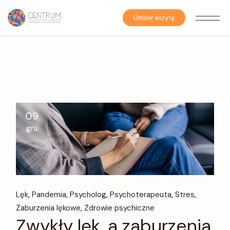
Skip
to
the
Umów wizytę
content
09
gru
Lęk
Pandemia
Psycholog
Psychoterapeuta
Stres
Zaburzenia lękowe
Zdrowie psychiczne
Zwykły lęk, a zaburzenia