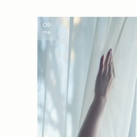
09
maj