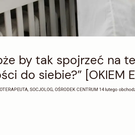
że by tak spojrzeć na t
ości do siebie?” [OKIEM
ERAPEUTA, SOCJOLOG, OŚRODEK CENTRUM 14 lutego obchodzimy W