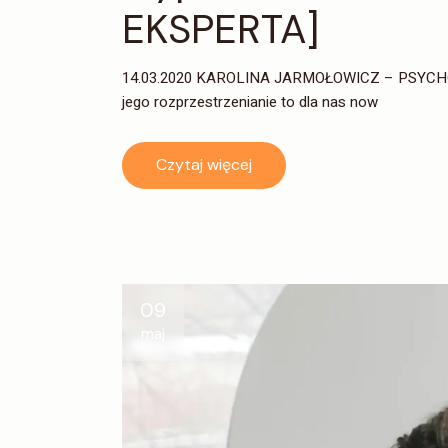
EKSPERTA]
14.03.2020 KAROLINA JARMOŁOWICZ – PSYCHOT
jego rozprzestrzenianie to dla nas now
Czytaj więcej
09
maj