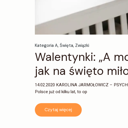
Kategoria A
Święta
Związki
Walentynki: „A mo
jak na święto mił
14.02.2020 KAROLINA JARMOŁOWICZ – PSYCHOT
Polsce już od kilku lat, to op
Czytaj więcej