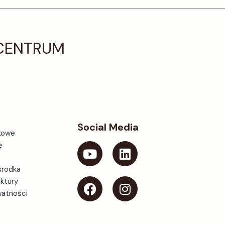
 CENTRUM
Social Media
kowe
ę
środka
aktury
watności