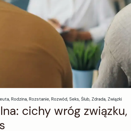
euta
Rodzina
Rozstanie
Rozwód
Seks
Ślub
Zdrada
Związki
a: cichy wróg związku, 
s