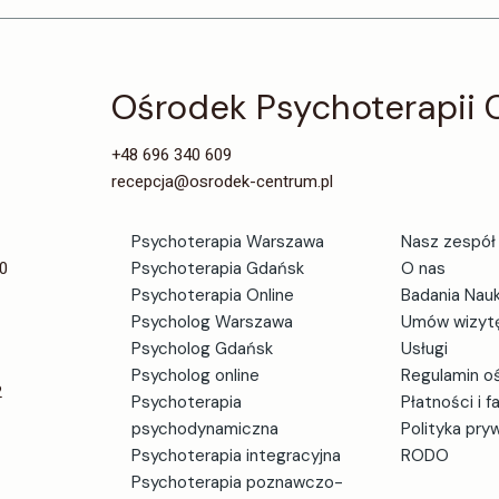
Ośrodek Psychoterapii
+48 696 340 609
recepcja@osrodek-centrum.pl
Psychoterapia Warszawa
Nasz zespół
0
Psychoterapia Gdańsk
O nas
Psychoterapia Online
Badania Nau
Psycholog Warszawa
Umów wizyt
Psycholog Gdańsk
Usługi
Psycholog online
Regulamin o
2
Psychoterapia
Płatności i f
psychodynamiczna
Polityka pry
Psychoterapia integracyjna
RODO
Psychoterapia poznawczo-