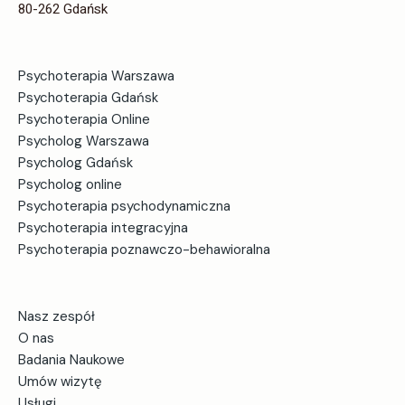
z tego rzeczywiście błędne koło.
80-262 Gdańsk
Czytaj więcej
Mówiąc o wstydzie i orgazmie, muszę powiedzieć o
jeszcze jednej ważnej sprawie. Bardzo dużo kobiet
Psychoterapia Warszawa
kontroluje się w seksie. Kontroluje się ze swoimi
Psychoterapia Gdańsk
reakcjami seksualnymi, nie są spontaniczne,
Psychoterapia Online
swobodne. Zastanawiają się, jak zostaną odebrane, jak
Psycholog Warszawa
wygląda ich ciało, jak zareaguje ich partner czy
Psycholog Gdańsk
partnerka. Za dużo jest w tym myślenia, a w seksie
Psycholog online
chodzi o spontaniczność, swobodę i wyzwolenie.
Psychoterapia psychodynamiczna
Chciałabym poruszyć wątek pornografii. Czy warto
Psychoterapia integracyjna
zapraszać do swojej relacji pornografię?
Psychoterapia poznawczo-behawioralna
– To zależy. Jeśli oglądamy pornografię stereotypową,
o której najczęściej mówimy, która jest pełna
przemocy, agresji, przedmiotowego traktowania kobiet,
Nasz zespół
to nie ma szansy, żeby to było przyjemne. Natomiast
O nas
jest bardzo dużo filmów pornograficznych, robionych
Badania Naukowe
przez uznane reżyserki, gdzie jest pokazana cała
Umów wizytę
relacja seksualna. Od budowania kontaktu, bycia razem,
Usługi