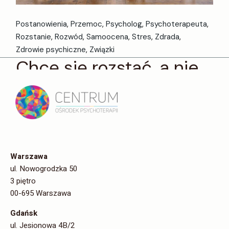
Postanowienia
Przemoc
Psycholog
Psychoterapeuta
Rozstanie
Rozwód
Samoocena
Stres
Zdrada
Zdrowie psychiczne
Związki
Chcę się rozstać, a nie
potrafię… Co robić?
Konflikty wewnętrzne często towarzyszą rozstaniom. W
tym artykule podpowiemy, jak możesz odnaleźć się w
sytuacji gdy rozum mówi co innego niż serce - radzi
doświadczony p
Warszawa
ul. Nowogrodzka 50
Czytaj więcej
3 piętro
00-695 Warszawa
Udostępnij
Gdańsk
ul. Jesionowa 4B/2