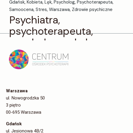
Gdańsk
Kobieta
Lęk
Psycholog
Psychoterapeuta
Samoocena
Stres
Warszawa
Zdrowie psychiczne
Psychiatra,
psychoterapeuta,
psycholog – do kogo
się zgłosić? Kto
skutecznie pomoże?
Współczesne tempo życia, stres, napięcia i trudności
emocjonalne sprawiają, że coraz więcej osób rozważa
Warszawa
skorzystanie z pomocy specjalistów zdrowia
ul. Nowogrodzka 50
psychicznego. Jednak
3 piętro
00-695 Warszawa
Czytaj więcej
Gdańsk
ul. Jesionowa 4B/2