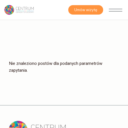
Skip
to
the
Umów wizytę
content
Nie znaleziono postów dla podanych parametrów
zapytania.