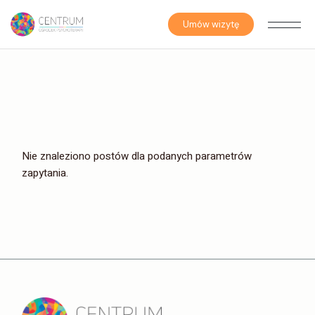
Skip
to
the
Umów wizytę
content
Nie znaleziono postów dla podanych parametrów
zapytania.