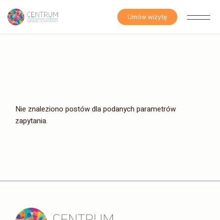
Skip
to
the
Umów wizytę
content
Nie znaleziono postów dla podanych parametrów
zapytania.