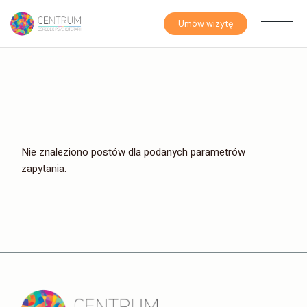
Skip
to
the
Umów wizytę
content
Nie znaleziono postów dla podanych parametrów
zapytania.