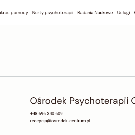
Bezpłatn
akres pomocy
Nurty psychoterapii
Badania Naukowe
Usługi
wstępna
GDAŃSK 
Bezpłatn
GDAŃSK 
wstępna
WARSZAW
GDAŃSK 
WARSZAW
GDAŃSK 
ONLINE P
WARSZAW
ONLINE P
WARSZAW
Psychote
ONLINE P
Ośrodek Psychoterapii
Psychot
ONLINE P
Diagnos
+48 696 340 609
Psychote
recepcja@osrodek-centrum.pl
Psychot
Diagnos