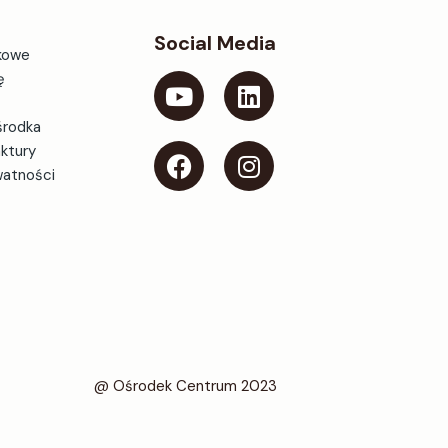
Social Media
kowe
ę
środka
aktury
watności
@ Ośrodek Centrum 2023