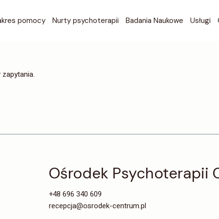
Bezpłatn
akres pomocy
Nurty psychoterapii
Badania Naukowe
Usługi
wstępna
GDAŃSK 
Bezpłatn
GDAŃSK 
wstępna
 zapytania.
WARSZAW
GDAŃSK 
WARSZAW
GDAŃSK 
ONLINE P
WARSZAW
ONLINE P
WARSZAW
Psychote
ONLINE P
Psychot
Ośrodek Psychoterapii
ONLINE P
Diagnos
Psychote
+48 696 340 609
Psychot
recepcja@osrodek-centrum.pl
Diagnos