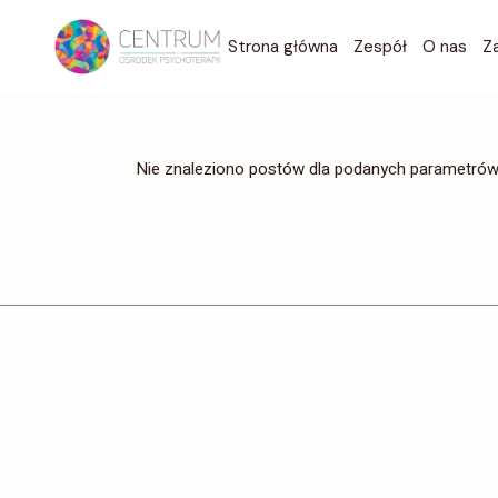
Skip
to
the
Warszawa
Strona główna
Zespół
O nas
Z
content
Gdańsk
Online
Warszawa
Nie znaleziono postów dla podanych parametrów
Gdańsk
Online