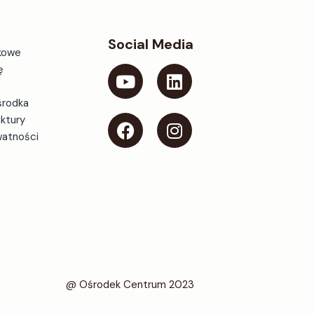
Social Media
kowe
ę
środka
aktury
watności
@ Ośrodek Centrum 2023